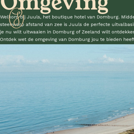
Omgeving
Welkom bij Juuls, het boutique hotel van Domburg. Midd
steenworp afstand van zee is Juuls de perfecte uitvalba
je nu wilt uitwaaien in Domburg of Zeeland wilt ontdekken, 
Ontdek wet de omgeving van Domburg jou te bieden heeft