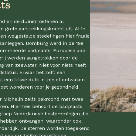
ts
and en de duinen oefenen al
 grote aantrekkingskracht uit. Al in
ten welgestelde stedelingen hier fraaie
 aanleggen. Domburg werd in de 19e
ommeerde badplaats. Europese adel
rij werden aangetrokken door de
g van zeewater. Niet voor niets heeft
tatus. Ervaar het zelf: een
, een frisse duik in zee of ontwaken
doet wonderen voor je gezondheid.
r Michelin zelfs bekroond met twee
erren. Hiermee behoort de badplaats
e groep Nederlandse bestemmingen die
 hebben ontvangen, waaronder ook
nderdijk. De sterren worden toegekend
t een duidelijke toeristische