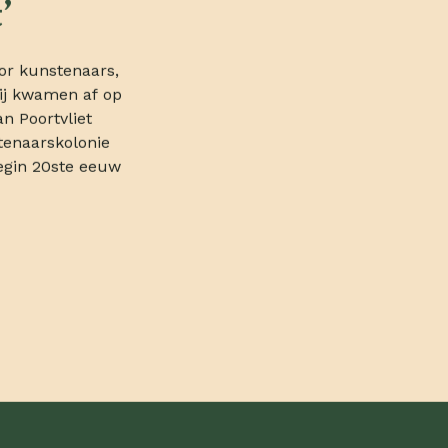
’
or kunstenaars,
Zij kwamen af op
an Poortvliet
enaarskolonie
egin 20ste eeuw