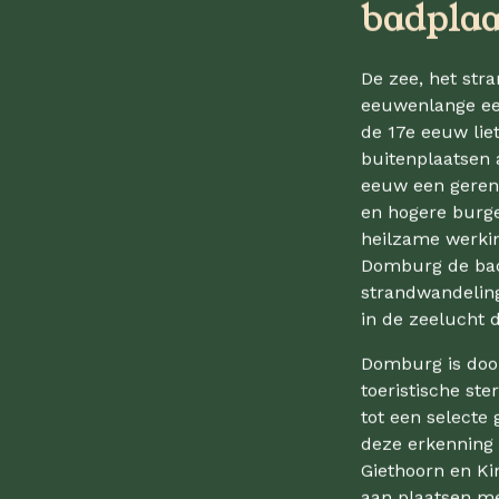
badplaa
De zee, het str
eeuwenlange een
de 17e eeuw lie
buitenplaatsen
eeuw een geren
en hogere burge
heilzame werkin
Domburg de bads
strandwandeling
in de zeelucht 
Domburg is doo
toeristische st
tot een select
deze erkenning
Giethoorn en Ki
aan plaatsen me