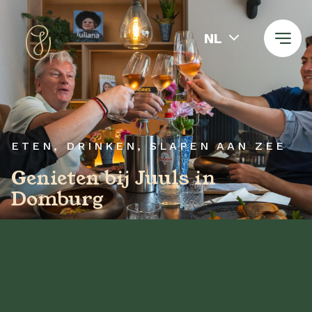
NL
ETEN, DRINKEN, SLAPEN AAN ZEE
Genieten bij Juuls in
Domburg